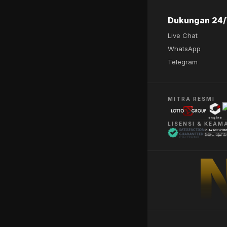
23
Berand
Dukungan 24/
Ragam Produ
Pengemba
Live Chat
24
WhatsApp
Berbagai jenis permaina
Telegram
Nenek Moy
portal terpercaya ini:
25
NEON4D Togel O
Putri Ra
26
MITRA RESMI
Pengalaman
neon4d tog
Berbagai pasaran t
LISENSI & KEA
Si Ceroboh
real-time yang aku
27
Fitur prediksi angk
yang canggih
Anak Sakti 
28
Sistem taruhan tr
Diskon taruhan hi
Penari - 
terpercaya
29
NEON4D Slot Gac
Penjual D
30