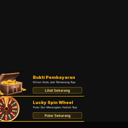
pecinta permainan
78
Event dan Progr
79
BONUS EXTRA A
80
dalam program ref
PROMO BONUS R
81
member aktif yang
EVENT BONUS AK
82
bermain 3-7 hari be
83
DOORPRIZE LOT
digelar secara be
84
EVENT SCATTER
Bukti Pembayaran
penggemar slot pr
Giliran Anda Jadi Pemenang Nya
85
Lihat Sekarang
TopNEON4D VIP
86
Sistem tier VIP de
Lucky Spin Wheel
Putar Dan Menangkan Hadiah Nya
Priority support d
87
Putar Sekarang
Withdrawal express
88
Akses eksklusif ke