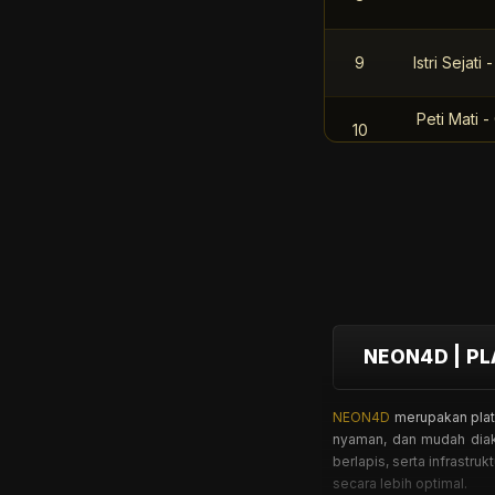
9
Istri Sejati
Peti Mati 
10
11
Raja - N
Wanita Can
12
13
Ahli Nu
NEON4D | P
14
Orang Bu
NEON4D
merupakan plat
nyaman, dan mudah diak
Pendeta Wa
berlapis, serta infrastr
15
secara lebih optimal.